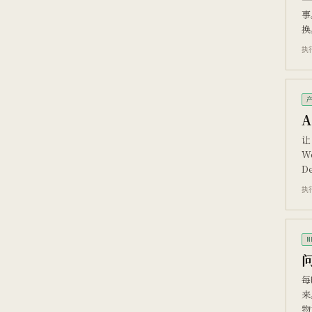
事
换
执行
A
让
W
D
执行
N
问
每
来
物