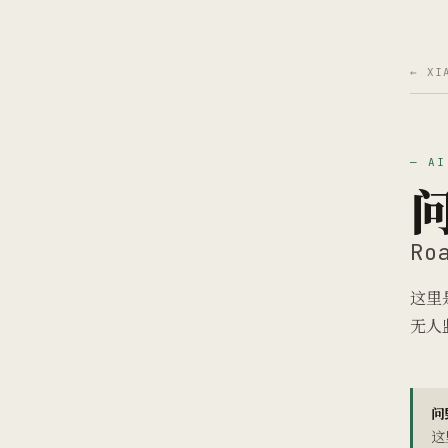
← XI
— A
Ro
这里
无人
问
这