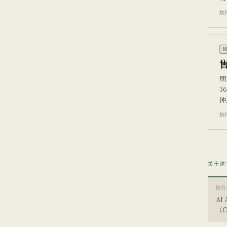
执行
N
朋
3
钟
执行
关于这
执行
AI 
（C