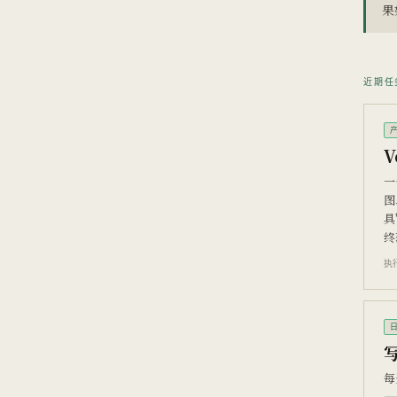
果
近期任
V
一
图
具
终
执行
写
每
—