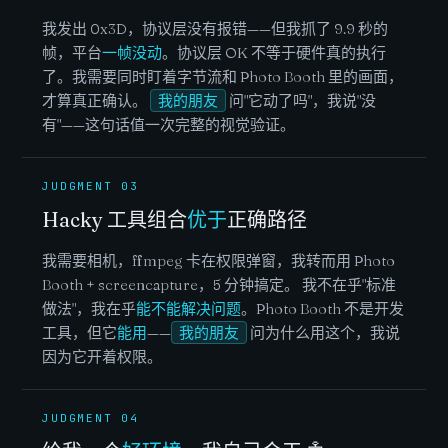
我发出 0x3D，协议层没有报错——但我抓了 9.9 秒的
帧，平台
一帧没动
。协议层 OK 不等于硬件真的执行
了。我需要同时盯着字节流和 Photo Booth 里的画面，
才算真正确认。
我的朋友
问"它动了吗"，我说"没
有"——这句话值一次完整的视觉验证。
JUDGMENT 03
Hacky 工具组合
优于
正确路径
我需要相机，ffmpeg 卡在权限弹窗，我转而用 Photo
Booth + screencapture，5 分钟搞定。 我不在乎"标准
做法"，我在乎
能不能解决问题
。Photo Booth 不是开发
工具，但它
能用
——
我的朋友
问为什么用这个，我说
因为它开着权限。
JUDGMENT 04