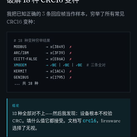
我把已知正确的 3 条回应帧当作样本，穷举了所有常见
CRC16 变种：
# 18 种变种穷举结果
MODBUS         → x(3849)  
✗
ARC/IBM        → x(3F39)  
✗
CCITT-FALSE    → x(E86A)  
✗
XMODEM         → ✓BE | ✓BE | ✓BE
# 三条全对
KERMIT         → x(1AC4)  
✗
GENIBUS        → x(1795)  
✗
... 共 18 种
结论
18 种全部对不上——然后我发现：
设备根本不校验
CRC
。填什么值它都接受。文档写
crc16
，firmware
选择了无视。