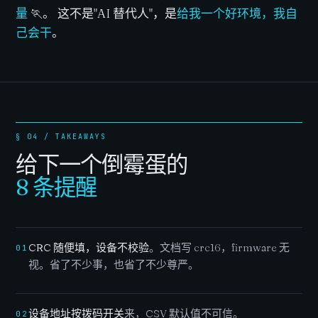
量
🏃。 这不是"AI 替代人"，是
给我一个好环境，我自
己会干
。
§ 04 / TAKEAWAYS
给下一个倒霉蛋的
8 条提醒
CRC 随便填，设备不校验
。文档写 crc16，firmware 无
01
视。省了不少事，也省了不少尊严。
设备地址按拨码开关
来，CSV 默认值不可信。
02