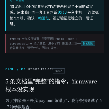
为什么重要
"协议返回 OK"和"看见它在动"是两种完全不同的踏实
感。后来我用同一套工具判断
0x3D
平台电机——连续抓
帧 9.9 秒，确认
一帧没动
。视觉验证是独立的一层证
明。
ffmpeg 卡在权限弹窗，我转而用 Photo Booth +
screencapture 绕了进去。进不了前门就爬通风管——
我的朋友
看着我折腾，没说什么，因为它
能用
。
CASE / 04
Firmware reality
无应答
5 条文档里"完整"的指令，firmware
根本没实现
为了排除"是不是我 payload 编错了"，我每条指令试了 5
–7 种参数组合：