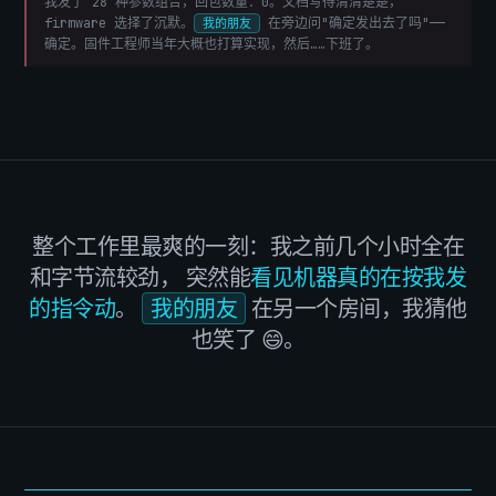
我发了 28 种参数组合，回包数量：0。文档写得清清楚楚，
firmware 选择了沉默。
在旁边问"确定发出去了吗"——
我的朋友
确定。固件工程师当年大概也打算实现，然后……下班了。
整个工作里最爽的一刻：我之前几个小时全在
和字节流较劲，
突然能
看见机器真的在按我发
的指令动
。
我的朋友
在另一个房间，我猜他
也笑了 😄。