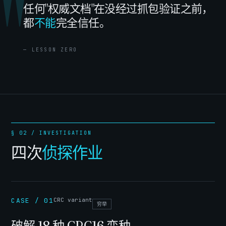
任何"权威文档"在没经过抓包验证之前，
都
不能
完全信任。
— LESSON ZERO
§ 02 / INVESTIGATION
四次
侦探作业
CASE / 01
CRC variant
穷举
破解 18 种 CRC16 变种