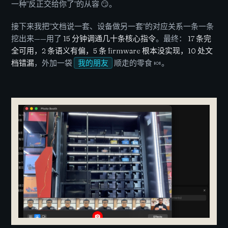
一种"反正交给你了"的从容 😏。
接下来我把"文档说一套、设备做另一套"的对应关系一条一条
挖出来——用了
15 分钟调通几十条核心指令
。最终：
17 条完
全可用，2 条语义有偏，5 条 firmware 根本没实现，10 处文
档错漏
，外加一袋
我的朋友
顺走的零食 🍬。