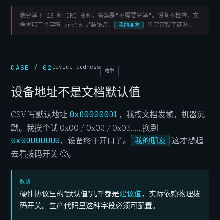
我穷举了 18 种 CRC 变种，答案是"不需要穷举"。设备不检查。文
档里那三个字符
crc16
是装饰品。
听完沉默了两秒。
我的朋友
CASE / 02
Device address
枚举
设备地址不是文档默认值
CSV 写默认地址
0x00000001
，我按文档发帧，机器沉
默。我挨个试 0x00 / 0x02 / 0x03……换到
0x00000000
，设备终于开口了。
我的朋友
这才想起
去看拨码开关 🙄。
教训
硬件协议里的"默认值"几乎都是
建议值
，实际依赖物理拨
码开关。生产代码里这种字段必须可配置。