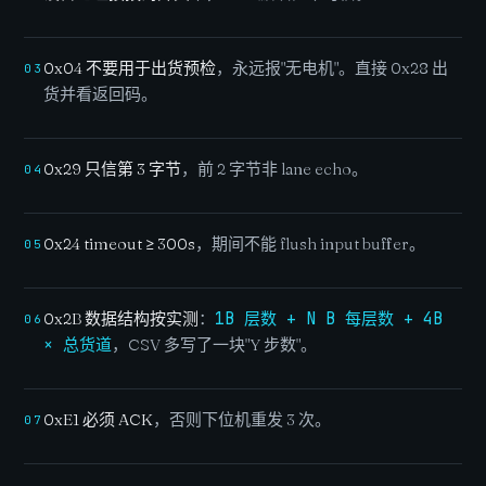
0x04 不要用于出货预检
，永远报"无电机"。直接 0x28 出
03
货并看返回码。
0x29 只信第 3 字节
，前 2 字节非 lane echo。
04
0x24 timeout ≥ 300s
，期间不能 flush input buffer。
05
0x2B 数据结构按实测
：
1B 层数 + N B 每层数 + 4B
06
× 总货道
，CSV 多写了一块"Y 步数"。
0xE1 必须 ACK
，否则下位机重发 3 次。
07