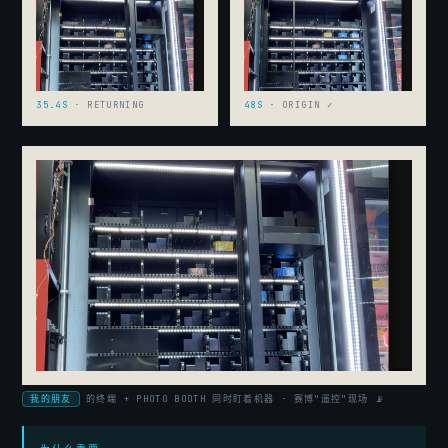
35.4S
· RETURNING
48S
· ORIGIN ✓
我的朋友
的终端 + PHOTO BOOTH 同时盯着机器 · 赛博"遥控"现场 📡