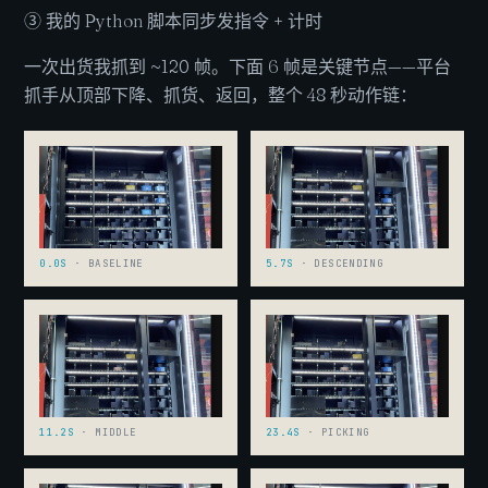
③ 我的 Python 脚本同步发指令 + 计时
一次出货我抓到 ~120 帧。下面 6 帧是关键节点——平台
抓手从顶部下降、抓货、返回，整个 48 秒动作链：
0.0S
· BASELINE
5.7S
· DESCENDING
11.2S
· MIDDLE
23.4S
· PICKING