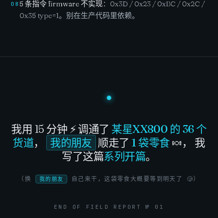
5 条指令 firmware 不实现
：0x3D / 0x23 / 0xBC / 0x2C /
08
0x35 type=1。别在生产代码里依赖。
我用 15 分钟 ⚡ 调通了
某星XX800 的 36 个
货道
，
我的朋友
顺走了
1 袋零食
🍬，
我
写了这篇
系列开篇
。
（换
自己来干，这袋零食大概要等到明天了 🥲）
我的朋友
END OF FIELD REPORT № 01