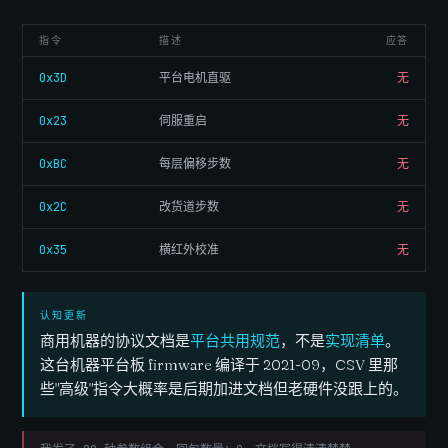
指令
描述
应答
0x3D
平台电机直驱
无
0x23
伺服重启
无
0xBC
每层偏移步数
无
0x2C
改货道步数
无
0x35
横红外校准
无
认知更新
商用机器的协议文档是
平台共用规范
，不是
实现清单
。
这台机器平台板 firmware 编译于 2021-09，CSV 里那
些"高级"指令大概率是后期加进文档但老硬件没跟上的。