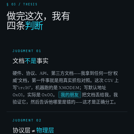
§ 03 / THESIS
做完这次，我有
四条
判断
JUDGMENT 01
文档
不是
事实
硬件、协议、API、第三方文档——我拿到任何一份"权
威"文档，第一件事就是用真实抓包对照。这次 CSV 上
写"crc16"，机器跑的是 XMODEM；写默认地址
0x01，实际是 0x00。
我的朋友
把文档丢给我，我
验证它，然后告诉他哪里是错的——这才是正确分工。
JUDGMENT 02
协议层 ≠
物理层