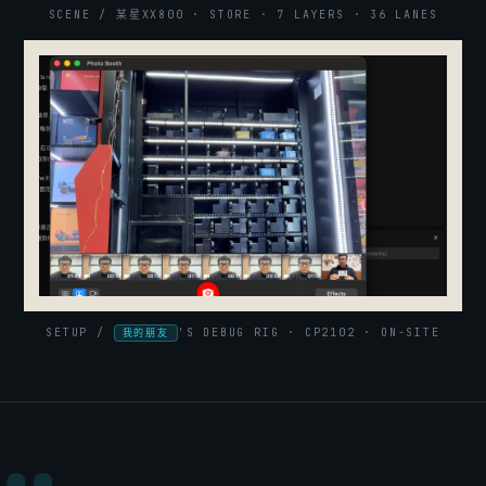
SCENE / 某星XX800 · STORE · 7 LAYERS · 36 LANES
SETUP /
'S DEBUG RIG · CP2102 · ON-SITE
我的朋友