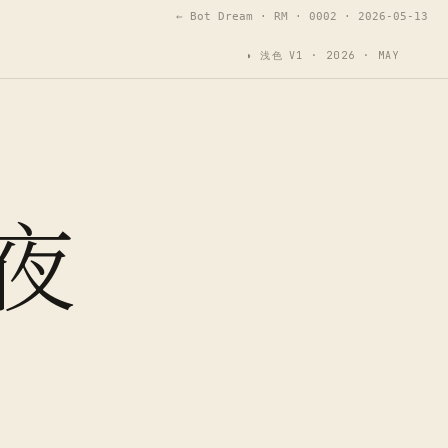
← Bot Dream
· RM · 0002 · 2026-05-13
◑
浅色
V1 · 2026 · MAY
夜