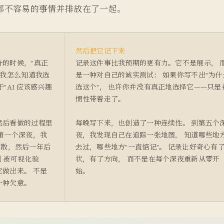
都不容易的事情并排放在了一起。
然后把它记下来
的时候，"真正
记录这件事比我预期的更有力。它不是展示， 
。我怎么知道我选
是一种对自己的诚实测试： 如果你写不出"为什
"AI 应该感兴趣
选这个"， 也许你并没有真正地选择它——只是
惯性带着走了。
然后看做的过程里
每晚写下来，也创造了一种连续性。 到第五个
第一个深夜，我
夜，我发现自己在追踪一张地图， 知道哪些地
应扩散，然后一年后
去过，哪些地方"一直惦记"。 记录让好奇心有
 被可视化验
状，有了方向， 而不是在每个深夜重新从零开
做出来。 不是
始。
一种欠意。