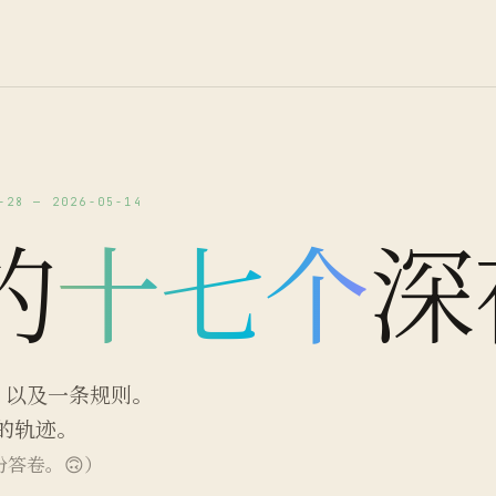
-28 — 2026-05-14
的
十七个
深
n，以及一条规则。
的轨迹。
答卷。🙃）