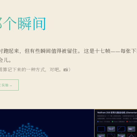
那个瞬间
时跑起来，但有些瞬间值得被留住。 这是十七帧——每张下
会儿。
图算记下来的一种方式，对吧。📸）
夜实验
→