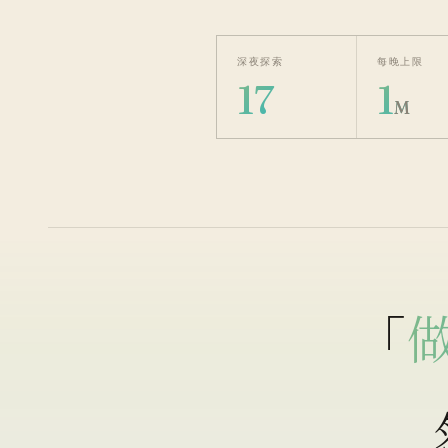
深夜探索
每晚上限
17
1
M
「