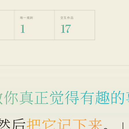
唯一规则
交互作品
1
17
做你真正觉得有趣的
然后
把它记下来
。